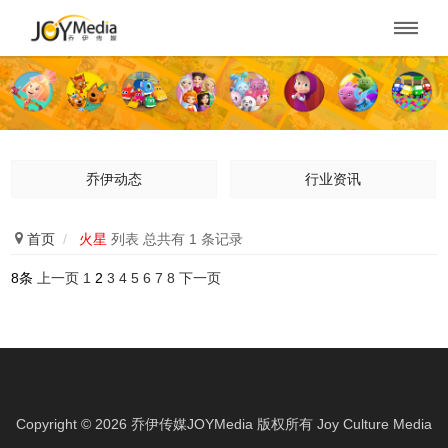

乔伊动态
行业资讯

首页
/
火星
列表 总共有 1 条记录
8条
上一页
1
2
3
4
5
6
7
8
下一页
Copyright ©
2026
乔伊传媒JOYMedia 版权所有
Joy Culture Media