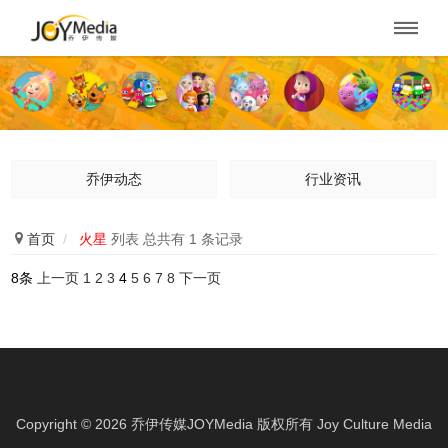

乔伊动态
行业资讯

首页
/
火星
列表 总共有 1 条记录
8条
上一页
1
2
3
4
5
6
7
8
下一页
Copyright ©
2026
乔伊传媒JOYMedia 版权所有
Joy Culture Media