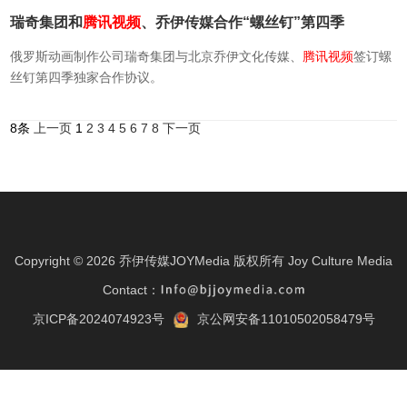
瑞奇集团和
腾讯视频
、乔伊传媒合作“螺丝钉”第四季
俄罗斯动画制作公司瑞奇集团与北京乔伊文化传媒、
腾讯视频
签订螺
丝钉第四季独家合作协议。
8条
上一页
1
2
3
4
5
6
7
8
下一页
Copyright ©
2026
乔伊传媒JOYMedia 版权所有
Joy Culture Media
Contact：
京ICP备2024074923号
京公网安备11010502058479号