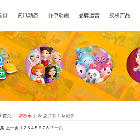
首页
资讯动态
乔伊动画
品牌运营
授权产品

首页
/
滑板车
列表 总共有 1 条记录
8条
上一页
1
2
3
4
5
6
7
8
下一页