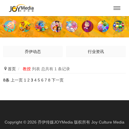

乔伊动态
行业资讯

首页
/
教授
列表 总共有 1 条记录
8条
上一页
1
2
3
4
5
6
7
8
下一页
Copyright ©
2026
乔伊传媒JOYMedia 版权所有
Joy Culture Media