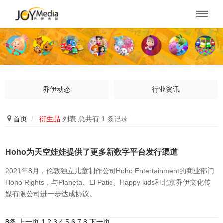

乔伊动态
行业资讯

首页
/
衍生品
列表 总共有 1 条记录
Hoho为天空娃娃提供了更多新数字平台发行渠道
2021年8月，伦敦独立儿童制作公司Hoho Entertainment的商业部门
Hoho Rights，与Planeta、El Patio、Happy kids和北京乔伊文化传
媒有限公司进一步达成协议。
8条
上一页
1
2
3
4
5
6
7
8
下一页