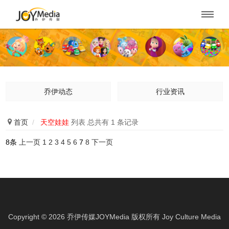

乔伊动态
行业资讯

首页
/
天空娃娃
列表 总共有 1 条记录
8条
上一页
1
2
3
4
5
6
7
8
下一页
Copyright ©
2026
乔伊传媒JOYMedia 版权所有
Joy Culture Media