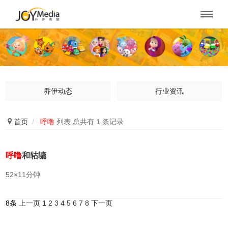

乔伊动态
行业资讯

首页
/
呼噜
列表 总共有 1 条记录
呼噜
和轱辘
52×11分钟
8条
上一页
1
2
3
4
5
6
7
8
下一页