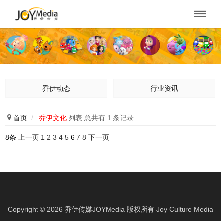

乔伊动态
行业资讯

首页
/
乔伊文化
列表 总共有 1 条记录
8条
上一页
1
2
3
4
5
6
7
8
下一页
Copyright ©
2026
乔伊传媒JOYMedia 版权所有
Joy Culture Media